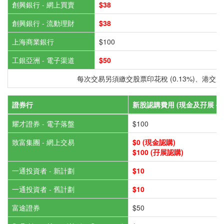
創興銀行 - 網上買賣
$38
創興銀行 - 流動理財
$38
上海商業銀行
$100
工銀亞洲 - 電子渠道
$50
每次交易另須繳交股票印花稅 (0.13%)、港交所交易費
證券行
新股認購費用 (現金及孖展 - 網
耀才證券 - 電子落盤
$100
致富集團 - 網上交易
$0 (現金認購)
$100 (孖展認購)
一通投資者 - 新計劃
$10
一通投資者 - 舊計劃
$10
富途證券
$50