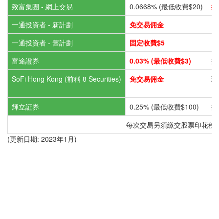
致富集團 - 網上交易
0.0668% (最低收費$20)
按
一通投資者 - 新計劃
免交易佣金
固
一通投資者 - 舊計劃
固定收費$5
固
富途證券
0.03% (最低收費$3)
按
SoFi Hong Kong (前稱 8 Securities)
免交易佣金
現
以
輝立証券
0.25% (最低收費$100)
按
每次交易另須繳交股票印花稅 (0.1
(更新日期: 2023年1月)