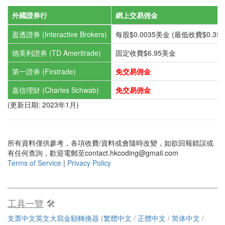
外國證券行
網上交易佣金
盈透證券 (Interactive Brokers)
每股$0.0035美金 (最低收費$0.35美金) 
德美利證券 (TD Ameritrade)
固定收費$6.95美金
第一證券 (Firstrade)
免交易佣金
嘉信理財 (Charles Schwab)
免交易佣金
(更新日期: 2023年1月)
所有資料僅供參考，各項收費/資料或會隨時改變，如欲回報錯誤或
有任何查詢，歡迎電郵至
contact.hkcoding@gmail.com
Terms of Service
|
Privacy Policy
工具一覽
🛠️
支票中文英文大寫金額轉換器
(
繁體中文
/
正體中文
/
简体中文
/