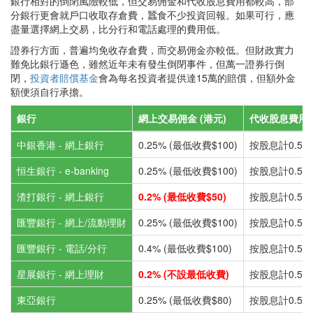
銀行相對的倒閉風險較低，但交易佣金和代收股息費用都較高，部
分銀行更會就戶口收取存倉費，蠶食不少投資回報。如果可行，應
盡量選擇網上交易，比分行和電話處理的費用低。
證券行方面，普遍均免收存倉費，而交易佣金亦較低。但財政實力
難免比銀行遜色，雖然近年未有發生倒閉事件，但萬一證券行倒
閉，
投資者賠償基金
會為每名投資者提供達15萬的賠償，但額外金
額便須自行承擔。
銀行
網上交易佣金 (港元)
代收股息費用 
中銀香港 - 網上銀行
0.25% (最低收費$100)
按股息計0.5% 
恒生銀行 - e-banking
0.25% (最低收費$100)
按股息計0.5% 
渣打銀行 - 網上銀行
0.2% (最低收費$50)
按股息計0.5% 
匯豐銀行 - 網上/流動理財
0.25% (最低收費$100)
按股息計0.5% 
匯豐銀行 - 電話/分行
0.4% (最低收費$100)
按股息計0.5% 
星展銀行 - 網上理財
0.2% (不設最低收費)
按股息計0.5% 
東亞銀行
0.25% (最低收費$80)
按股息計0.5% 