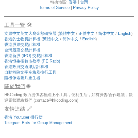
以上計算結果僅供參考，各項收費/資料或會隨時改變，網站計算結果未必
實際情況，股票現價最少延遲15分鐘。
轉換地區:
香港
|
台灣
Terms of Service
|
Privacy Policy
工具一覽
🛠️
支票中文英文大寫金額轉換器
(
繁體中文
/
正體中文
/
简体中文
/
Englis
香港的士收費計算機
(
繁體中文
/
简体中文
/
English
)
香港股票交易計算機
台灣股票交易計算機
香港新股 (IPO) 交易計算機
香港恒生指數市盈率 (PE Ratio)
香港政府交通津貼計算機
自動移除文字空格及換行工具
隨機像素圖片產生器
關於我們
🌐
HKCoding 致力提供各種網上小工具，便利生活，如有廣告/合作建議，
迎電郵聯絡我們 (
contact@hkcoding.com
)
友情連結
🔗