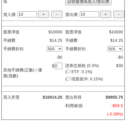
股票代號:
買入:
股 x
張
買入價:
+
-
賣出價:
+
-
股票淨值
$10000
股票淨值
$10000
手續費
$
14.25
手續費
$
14.25
手續費折扣
手續費折扣
-$
0
-$
0
證券交易稅 (0.3%)
$30
$
其他手續費(正數) / 優
(
ETF: 0.1%
)
惠(負數)
(
現股當沖: 0.15%
)
買入所需
$10014.25
賣出所得
$9955.75
利潤/虧損
-$58.5
(-0.58%)