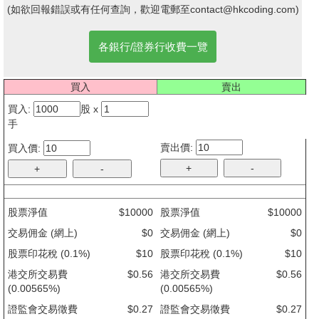
(如欲回報錯誤或有任何查詢，歡迎電郵至
contact@hkcoding.com
)
各銀行/證券行收費一覽
買入
賣出
買入:
股 x
手
賣出價:
買入價:
+
-
+
-
股票淨值
$10000
股票淨值
$10000
交易佣金 (網上)
$
0
交易佣金 (網上)
$
0
股票印花稅 (0.1%)
$10
股票印花稅 (0.1%)
$10
港交所交易費
$0.56
港交所交易費
$0.56