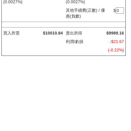
(0.00565%)
(0.00565%)
證監會交易徵費
$0.27
證監會交易徵費
$0.27
(0.0027%)
(0.0027%)
其他手續費(正數) / 優
$
惠(負數)
買入所需
$10010.84
賣出所得
$9989.16
利潤/虧損
-$21.67
(-0.22%)