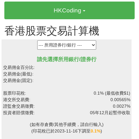
HKCoding
香港股票交易計算機
請先選擇所用銀行/證券行
交易佣金百分比
:
交易佣金(最低)
:
交易佣金(固定)
:
股票印花稅
:
0.1% (最低收費$1)
港交所交易費
:
0.00565%
證監會交易徵費
:
0.0027%
投資者賠償徵費
:
05年12月起暫停收取
(如有存倉費/其他手續費，請自行輸入)
(印花稅已於2023-11-16下調至
0.1%
)